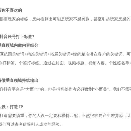
蔽你不喜欢的
根据玩家的标签，反向推算出可能是玩家不感兴趣，甚至引起玩家反感的
抖音账号打上标签?
垂直领域内做内容细分
区范围关键词+精准关键词+拓展关键词=你的精准潜在客户的关键词。
称打标签、个
签打标签。通过在封面、视频标题、视频内容、个性签名等
持做垂直领域持续输出
容抖音平台是“大而全”的，但是抖音创作者必须做到“小而美”。我们不
设：打造 IP
打造需要慎重，你的人设一定要和模特匹配，不然很容易产生差异感，让
我们可以参考借鉴别人
成功的经验。