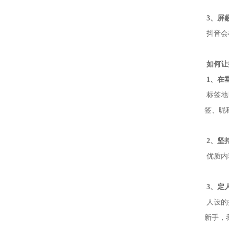
3、屏
抖音会
如何让
1、在
标签
地
签、昵
2、坚
优质内
3、定人
人设的
新手，